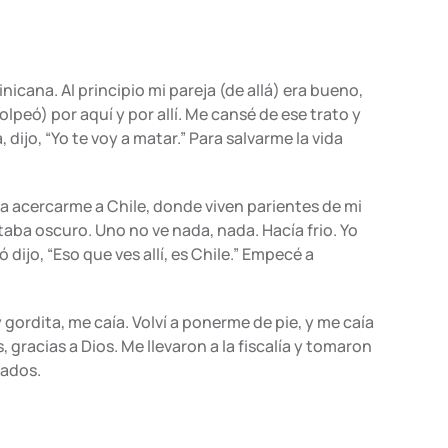
icana. Al principio mi pareja (de allá) era bueno,
lpeó) por aquí y por allí. Me cansé de ese trato y
 dijo, “Yo te voy a matar.” Para salvarme la vida
ara acercarme a Chile, donde viven parientes de mi
staba oscuro. Uno no ve nada, nada. Hacía frio. Yo
 dijo, “Eso que ves allí, es Chile.” Empecé a
gordita, me caía. Volví a ponerme de pie, y me caía
s, gracias a Dios. Me llevaron a la fiscalía y tomaron
hados.