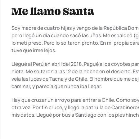
Me llamo Santa
Soy madre de cuatro hijas y vengo de la República Domin
pero llegó un día cuando sacó las uñas. Me espaldeó (go
lo metí preso. Pero lo soltaron pronto. En mi propia cara,
tuve que irme lejos.
Llegué al Perú en abril del 2018. Pagué a los coyotes p
nieta. Me soltaron a las 12 de la noche en el desierto. E
veía las luces de Tacna y de Chile. El hombre que me dejó
caminar, y parecía que nunca iba llegar.
Hay que cruzar un arroyo para entrar a Chile. Como soy 
otra vez. Por fin crucé, y llegó la patrulla de Carabinero
mis datos. Llegué por bus a Santiago con los pies hinc