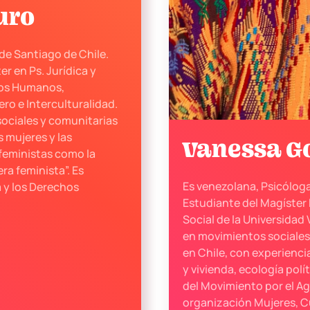
uro
de Santiago de Chile.
r en Ps. Jurídica y
hos Humanos,
ro e Interculturalidad.
sociales y comunitarias
s mujeres y las
Vanessa G
feministas como la
a feminista”. Es
Es venezolana, Psicóloga
 y los Derechos
Estudiante del Magíster
Social de la Universidad 
en movimientos sociales
en Chile, con experienci
y vivienda, ecología pol
del Movimiento por el Agu
organización Mujeres, Cu